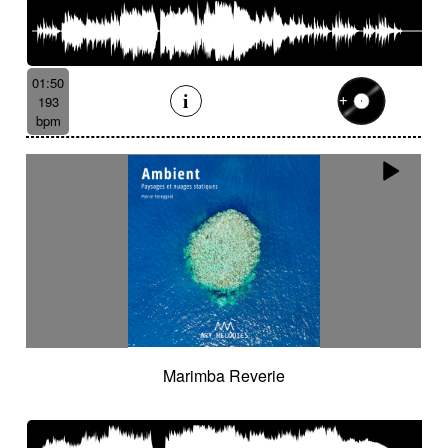
01:50
193
bpm
Marimba Reverie