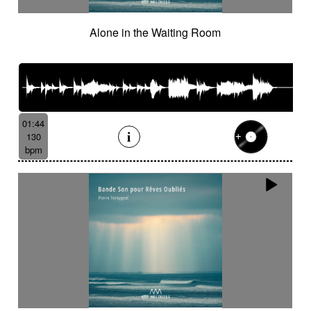
Alone in the Waiting Room
01:44
130
bpm