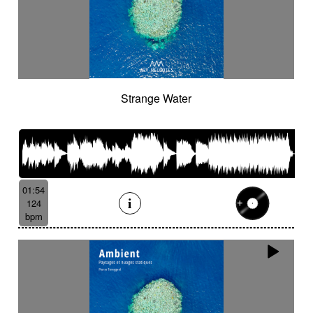
Strange Water
01:54
124
bpm