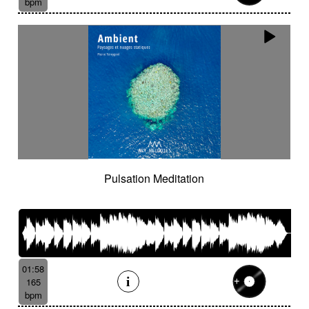
bpm
Pulsation Meditation
01:58
165
bpm