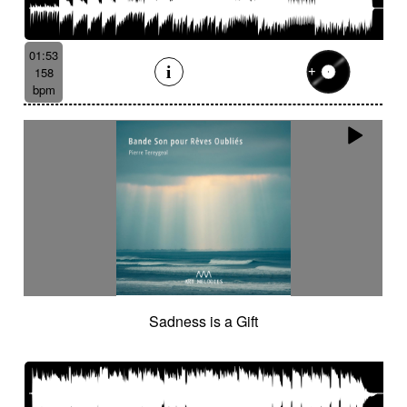
01:53
158
bpm
Sadness is a Gift