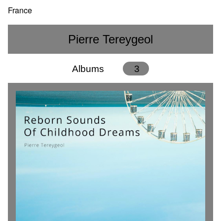
France
Pierre Tereygeol
Albums
3