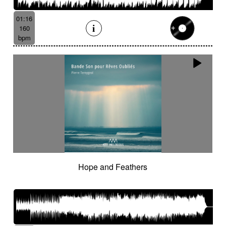
01:16
160
bpm
Hope and Feathers