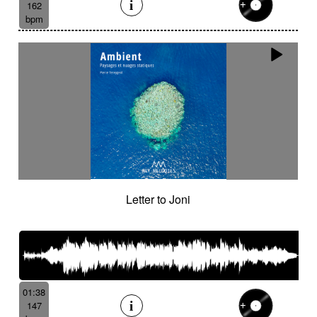
162
bpm
Letter to Joni
01:38
147