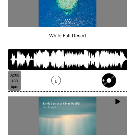
White Full Desert
02:08
139
bpm