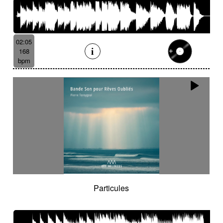
02:05
168
bpm
Particules