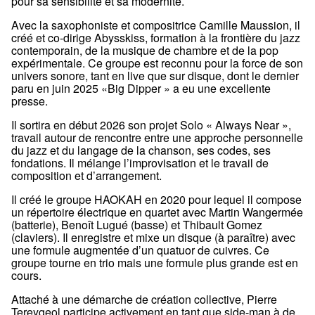
pour sa sensibilité et sa modernité.
Avec la saxophoniste et compositrice Camille Maussion, il
créé et co-dirige Abysskiss, formation à la frontière du jazz
contemporain, de la musique de chambre et de la pop
expérimentale. Ce groupe est reconnu pour la force de son
univers sonore, tant en live que sur disque, dont le dernier
paru en juin 2025 «Big Dipper » a eu une excellente
presse.
Il sortira en début 2026 son projet Solo « Always Near »,
travail autour de rencontre entre une approche personnelle
du jazz et du langage de la chanson, ses codes, ses
fondations. Il mélange l’improvisation et le travail de
composition et d’arrangement.
Il créé le groupe HAOKAH en 2020 pour lequel il compose
un répertoire électrique en quartet avec Martin Wangermée
(batterie), Benoît Lugué (basse) et Thibault Gomez
(claviers). Il enregistre et mixe un disque (à paraître) avec
une formule augmentée d’un quatuor de cuivres. Ce
groupe tourne en trio mais une formule plus grande est en
cours.
Attaché à une démarche de création collective, Pierre
Tereygeol participe activement en tant que side-man à de