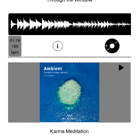
01:19
165
bpm
Karma Meditation