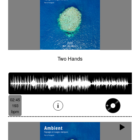
Two Hands
02:45
193
bpm