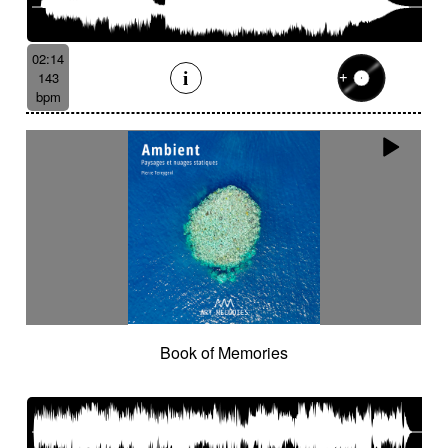
02:14
143
bpm
Book of Memories