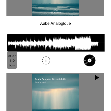
Aube Analogique
01:57
110
bpm