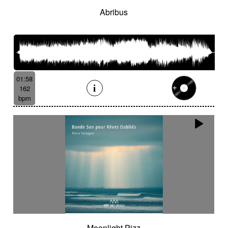
Abribus
01:58
162
bpm
Moonlight Pizz