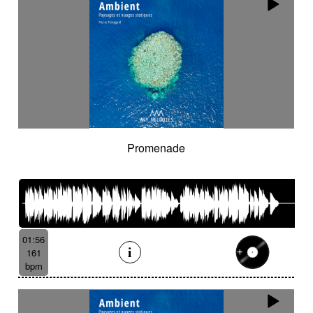
Promenade
01:56
161
bpm