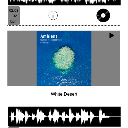
02:08
132
bpm
White Desert