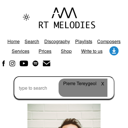
Home
Search
Discography
Playlists
Composers
Services
Prices
Shop
Write to us
Pierre Tereygeol
X