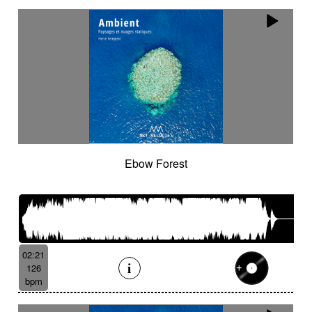
Ebow Forest
02:21
126
bpm