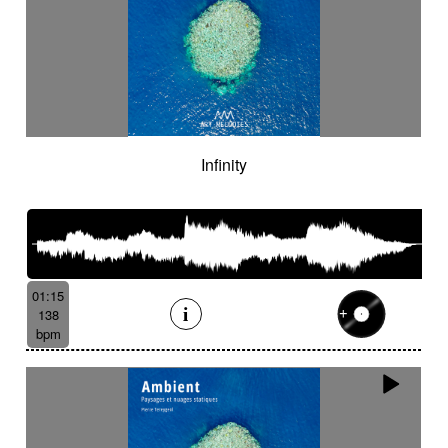
Infinity
01:15
138
bpm