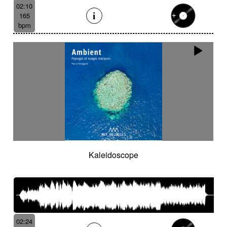
02:10
165
bpm
Kaleidoscope
02:24